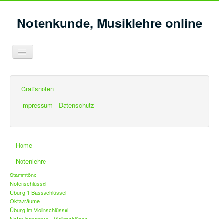
Notenkunde, Musiklehre online
Navigation
an/aus
Aktuelle Seite:
Startseite
Gehörbildung
Gratisnoten
Gehörbildung Intervalle - Feinbestimmung
Impressum - Datenschutz
Home
Notenlehre
Stammtöne
Notenschlüssel
Übung 1 Bassschlüssel
Oktavräume
Übung im Violinschlüssel
Noten benennen - Violinschlüssel