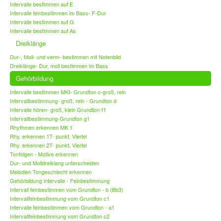
Intervalle bestimmen auf E
Intervalle feinbestimmen im Bass- F-Dur
Intervalle bestimmen auf G
Intervalle bestimmen auf As
Dreiklänge
Dur-, Moll- und verm- bestimmen mit Notenbild
Dreiklänge- Dur, moll bestimmen im Bass
Gehörbildung
Intervalle bestimmen MKI- Grundton c-groß, rein
Intervallbestimmung- groß, rein - Grundton d
Intervalle hören- groß, klein Grundton-f1
Intervallbestimmung-Grundton g1
Rhythmen erkennen MK 1
Rhy. erkennen 1T- punkt. Viertel
Rhy. erkennen 2T- punkt. Viertel
Tonfolgen - Motive erkennen
Dur- und Molldreiklang unterscheiden
Melodien Tongeschlecht erkennen
Gehörbildung Intervalle - Feinbestimmung
Intervall feinbestimmen vom Grundton - b (Bb3)
Intervallfeinbestimmung vom Grundton c1
Intervalle feinbestimmen vom Grundton - a1
Intervallfeinbestimmung vom Grundton c2