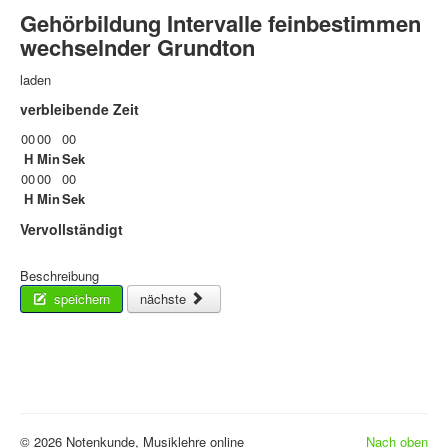
Gehörbildung Intervalle feinbestimmen
wechselnder Grundton
laden
verbleibende Zeit
00
00
00
H
Min
Sek
00
00
00
H
Min
Sek
Vervollständigt
Beschreibung
speichern
nächste
© 2026 Notenkunde, Musiklehre online
Nach oben