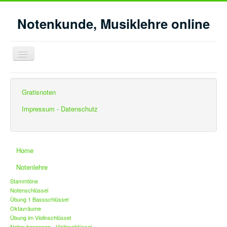
Notenkunde, Musiklehre online
Navigation
an/aus
Aktuelle Seite:
Startseite
Gehörbildung
Gratisnoten
Gehörbildung Intervalle - Feinbestimmung
Intervalle feinbestimmen- wechselnder Grundton
Impressum - Datenschutz
Home
Notenlehre
Stammtöne
Notenschlüssel
Übung 1 Bassschlüssel
Oktavräume
Übung im Violinschlüssel
Noten benennen - Violinschlüssel