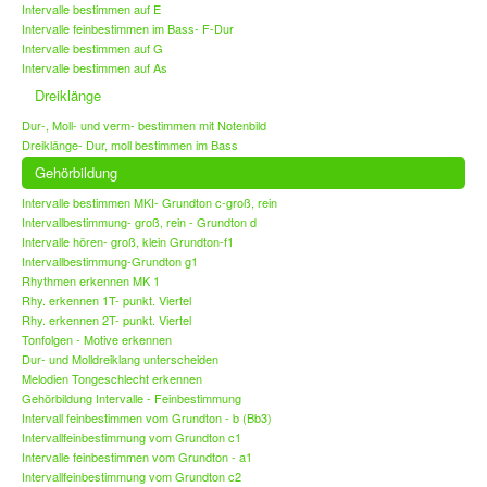
Intervalle bestimmen auf E
Intervalle feinbestimmen im Bass- F-Dur
Intervalle bestimmen auf G
Intervalle bestimmen auf As
Dreiklänge
Dur-, Moll- und verm- bestimmen mit Notenbild
Dreiklänge- Dur, moll bestimmen im Bass
Gehörbildung
Intervalle bestimmen MKI- Grundton c-groß, rein
Intervallbestimmung- groß, rein - Grundton d
Intervalle hören- groß, klein Grundton-f1
Intervallbestimmung-Grundton g1
Rhythmen erkennen MK 1
Rhy. erkennen 1T- punkt. Viertel
Rhy. erkennen 2T- punkt. Viertel
Tonfolgen - Motive erkennen
Dur- und Molldreiklang unterscheiden
Melodien Tongeschlecht erkennen
Gehörbildung Intervalle - Feinbestimmung
Intervall feinbestimmen vom Grundton - b (Bb3)
Intervallfeinbestimmung vom Grundton c1
Intervalle feinbestimmen vom Grundton - a1
Intervallfeinbestimmung vom Grundton c2