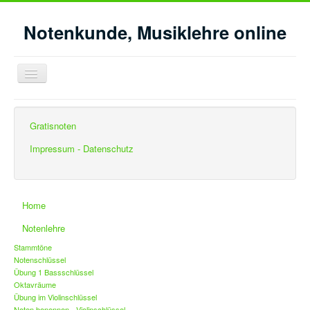
Notenkunde, Musiklehre online
Navigation
an/aus
Aktuelle Seite:
Startseite
Gehörbildung
Gratisnoten
Gehörbildung Intervalle - Feinbestimmung
Intervallfeinbestimmung vom Grundton c1
Impressum - Datenschutz
Home
Notenlehre
Stammtöne
Notenschlüssel
Übung 1 Bassschlüssel
Oktavräume
Übung im Violinschlüssel
Noten benennen - Violinschlüssel