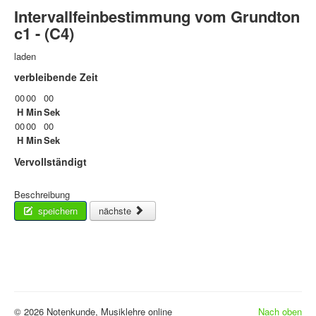
Intervallfeinbestimmung vom Grundton
c1 - (C4)
laden
verbleibende Zeit
00
00
00
H
Min
Sek
00
00
00
H
Min
Sek
Vervollständigt
Beschreibung
speichern
nächste
© 2026 Notenkunde, Musiklehre online
Nach oben