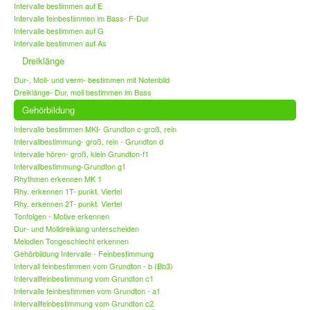
Intervalle bestimmen auf E
Intervalle feinbestimmen im Bass- F-Dur
Intervalle bestimmen auf G
Intervalle bestimmen auf As
Dreiklänge
Dur-, Moll- und verm- bestimmen mit Notenbild
Dreiklänge- Dur, moll bestimmen im Bass
Gehörbildung
Intervalle bestimmen MKI- Grundton c-groß, rein
Intervallbestimmung- groß, rein - Grundton d
Intervalle hören- groß, klein Grundton-f1
Intervallbestimmung-Grundton g1
Rhythmen erkennen MK 1
Rhy. erkennen 1T- punkt. Viertel
Rhy. erkennen 2T- punkt. Viertel
Tonfolgen - Motive erkennen
Dur- und Molldreiklang unterscheiden
Melodien Tongeschlecht erkennen
Gehörbildung Intervalle - Feinbestimmung
Intervall feinbestimmen vom Grundton - b (Bb3)
Intervallfeinbestimmung vom Grundton c1
Intervalle feinbestimmen vom Grundton - a1
Intervallfeinbestimmung vom Grundton c2