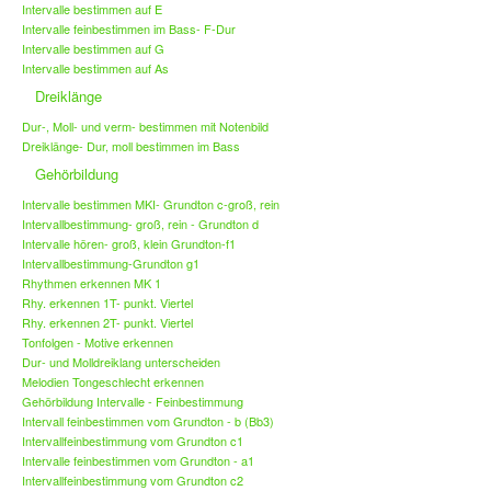
Intervalle bestimmen auf E
Intervalle feinbestimmen im Bass- F-Dur
Intervalle bestimmen auf G
Intervalle bestimmen auf As
Dreiklänge
Dur-, Moll- und verm- bestimmen mit Notenbild
Dreiklänge- Dur, moll bestimmen im Bass
Gehörbildung
Intervalle bestimmen MKI- Grundton c-groß, rein
Intervallbestimmung- groß, rein - Grundton d
Intervalle hören- groß, klein Grundton-f1
Intervallbestimmung-Grundton g1
Rhythmen erkennen MK 1
Rhy. erkennen 1T- punkt. Viertel
Rhy. erkennen 2T- punkt. Viertel
Tonfolgen - Motive erkennen
Dur- und Molldreiklang unterscheiden
Melodien Tongeschlecht erkennen
Gehörbildung Intervalle - Feinbestimmung
Intervall feinbestimmen vom Grundton - b (Bb3)
Intervallfeinbestimmung vom Grundton c1
Intervalle feinbestimmen vom Grundton - a1
Intervallfeinbestimmung vom Grundton c2