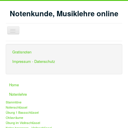
Notenkunde, Musiklehre online
Navigation
an/aus
Aktuelle Seite:
Startseite
Gratisnoten
Intervalle feinbestimmen im Bass- C-Dur
Impressum - Datenschutz
Home
Notenlehre
Stammtöne
Notenschlüssel
Übung 1 Bassschlüssel
Oktavräume
Übung im Violinschlüssel
Noten benennen - Violinschlüssel