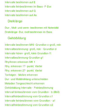
Intervalle bestimmen auf E
Intervalle feinbestimmen im Bass- F-Dur
Intervalle bestimmen auf G
Intervalle bestimmen auf As
Dreiklänge
Dur-, Moll- und verm- bestimmen mit Notenbild
Dreiklänge- Dur, moll bestimmen im Bass
Gehörbildung
Intervalle bestimmen MKI- Grundton c-groß, rein
Intervallbestimmung- groß, rein - Grundton d
Intervalle hören- groß, klein Grundton-f1
Intervallbestimmung-Grundton g1
Rhythmen erkennen MK 1
Rhy. erkennen 1T- punkt. Viertel
Rhy. erkennen 2T- punkt. Viertel
Tonfolgen - Motive erkennen
Dur- und Molldreiklang unterscheiden
Melodien Tongeschlecht erkennen
Gehörbildung Intervalle - Feinbestimmung
Intervall feinbestimmen vom Grundton - b (Bb3)
Intervallfeinbestimmung vom Grundton c1
Intervalle feinbestimmen vom Grundton - a1
Intervallfeinbestimmung vom Grundton c2