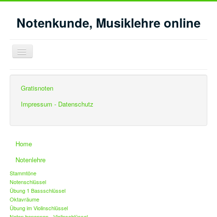
Notenkunde, Musiklehre online
Navigation
an/aus
Aktuelle Seite:
Startseite
Gratisnoten
Intervalle feinbestimmen im Bass- C-Dur
Intervalle feinbestimmen im Bass- F-Dur
Impressum - Datenschutz
Home
Notenlehre
Stammtöne
Notenschlüssel
Übung 1 Bassschlüssel
Oktavräume
Übung im Violinschlüssel
Noten benennen - Violinschlüssel