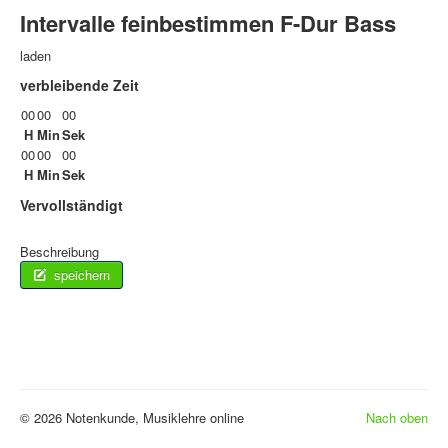
Intervalle feinbestimmen F-Dur Bass
laden
verbleibende Zeit
00
00
00
H
Min
Sek
00
00
00
H
Min
Sek
Vervollständigt
Beschreibung
speichern
© 2026 Notenkunde, Musiklehre online
Nach oben