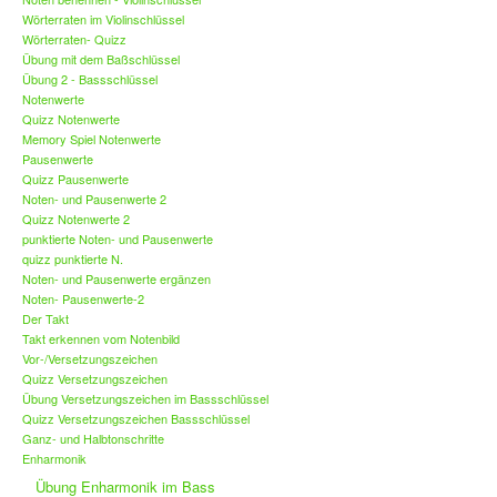
Wörterraten im Violinschlüssel
Wörterraten- Quizz
Übung mit dem Baßschlüssel
Übung 2 - Bassschlüssel
Notenwerte
Quizz Notenwerte
Memory Spiel Notenwerte
Pausenwerte
Quizz Pausenwerte
Noten- und Pausenwerte 2
Quizz Notenwerte 2
punktierte Noten- und Pausenwerte
quizz punktierte N.
Noten- und Pausenwerte ergänzen
Noten- Pausenwerte-2
Der Takt
Takt erkennen vom Notenbild
Vor-/Versetzungszeichen
Quizz Versetzungszeichen
Übung Versetzungszeichen im Bassschlüssel
Quizz Versetzungszeichen Bassschlüssel
Ganz- und Halbtonschritte
Enharmonik
Übung Enharmonik im Bass