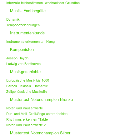
Intervalle feinbestimmen- wechselnder Grundton
Musik. Fachbegriffe
Dynamik
Tempobezeichnungen
Instrumentenkunde
Instrumente erkennen am Klang
Komponisten
Joseph Haydn
Ludwig ven Beethoven
Musikgeschichte
Europäische Musik bis 1600
Barock - Klassik- Romantik
Zeitgenössische Musikstile
Mustertest Notenchampion Bronze
Noten und Pausenwerte
Dur- und Moll- Dreiklänge unterscheiden
Rhythmus erkennen "Takte
Noten und Pausenwerte 2
Mustertest Notenchampion Silber