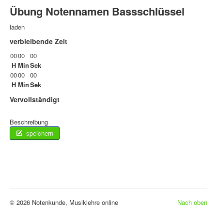
Übung Notennamen Bassschlüssel
laden
verbleibende Zeit
00
00
00
H
Min
Sek
00
00
00
H
Min
Sek
Vervollständigt
Beschreibung
speichern
© 2026 Notenkunde, Musiklehre online
Nach oben