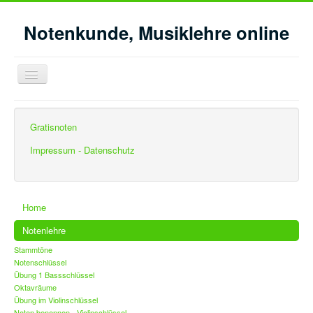
Notenkunde, Musiklehre online
Navigation
an/aus
Aktuelle Seite:
Startseite
Notenlehre
Gratisnoten
Übung im Violinschlüssel
Noten benennen - Violinschlüssel
Impressum - Datenschutz
Home
Notenlehre
Stammtöne
Notenschlüssel
Übung 1 Bassschlüssel
Oktavräume
Übung im Violinschlüssel
Noten benennen - Violinschlüssel