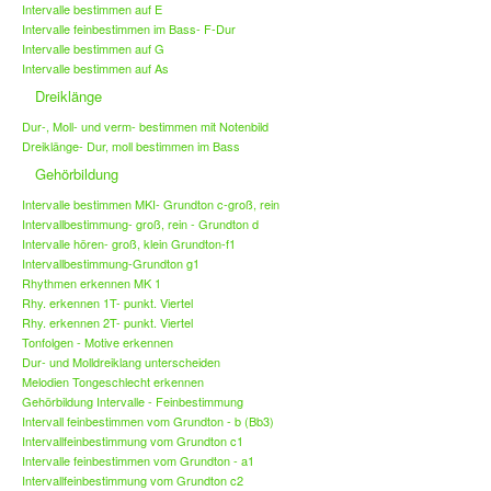
Intervalle bestimmen auf E
Intervalle feinbestimmen im Bass- F-Dur
Intervalle bestimmen auf G
Intervalle bestimmen auf As
Dreiklänge
Dur-, Moll- und verm- bestimmen mit Notenbild
Dreiklänge- Dur, moll bestimmen im Bass
Gehörbildung
Intervalle bestimmen MKI- Grundton c-groß, rein
Intervallbestimmung- groß, rein - Grundton d
Intervalle hören- groß, klein Grundton-f1
Intervallbestimmung-Grundton g1
Rhythmen erkennen MK 1
Rhy. erkennen 1T- punkt. Viertel
Rhy. erkennen 2T- punkt. Viertel
Tonfolgen - Motive erkennen
Dur- und Molldreiklang unterscheiden
Melodien Tongeschlecht erkennen
Gehörbildung Intervalle - Feinbestimmung
Intervall feinbestimmen vom Grundton - b (Bb3)
Intervallfeinbestimmung vom Grundton c1
Intervalle feinbestimmen vom Grundton - a1
Intervallfeinbestimmung vom Grundton c2