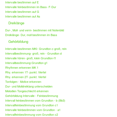
Intervalle bestimmen auf E
Intervalle feinbestimmen im Bass- F-Dur
Intervalle bestimmen auf G
Intervalle bestimmen auf As
Dreiklänge
Dur-, Moll- und verm- bestimmen mit Notenbild
Dreiklänge- Dur, moll bestimmen im Bass
Gehörbildung
Intervalle bestimmen MKI- Grundton c-groß, rein
Intervallbestimmung- groß, rein - Grundton d
Intervalle hören- groß, klein Grundton-f1
Intervallbestimmung-Grundton g1
Rhythmen erkennen MK 1
Rhy. erkennen 1T- punkt. Viertel
Rhy. erkennen 2T- punkt. Viertel
Tonfolgen - Motive erkennen
Dur- und Molldreiklang unterscheiden
Melodien Tongeschlecht erkennen
Gehörbildung Intervalle - Feinbestimmung
Intervall feinbestimmen vom Grundton - b (Bb3)
Intervallfeinbestimmung vom Grundton c1
Intervalle feinbestimmen vom Grundton - a1
Intervallfeinbestimmung vom Grundton c2