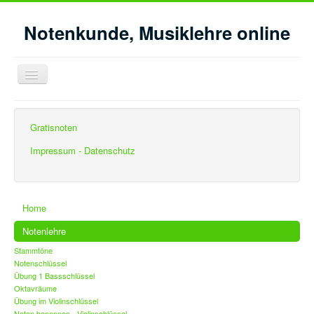
Notenkunde, Musiklehre online
Navigation
an/aus
Aktuelle Seite:
Startseite
Notenlehre
Stammtöne
Gratisnoten
Impressum - Datenschutz
Home
Notenlehre
Stammtöne
Notenschlüssel
Übung 1 Bassschlüssel
Oktavräume
Übung im Violinschlüssel
Noten benennen - Violinschlüssel