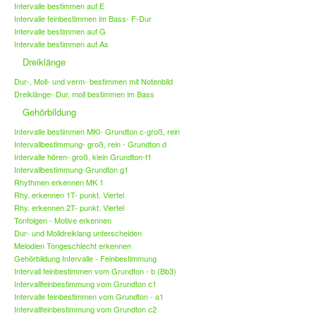
Intervalle bestimmen auf E
Intervalle feinbestimmen im Bass- F-Dur
Intervalle bestimmen auf G
Intervalle bestimmen auf As
Dreiklänge
Dur-, Moll- und verm- bestimmen mit Notenbild
Dreiklänge- Dur, moll bestimmen im Bass
Gehörbildung
Intervalle bestimmen MKI- Grundton c-groß, rein
Intervallbestimmung- groß, rein - Grundton d
Intervalle hören- groß, klein Grundton-f1
Intervallbestimmung-Grundton g1
Rhythmen erkennen MK 1
Rhy. erkennen 1T- punkt. Viertel
Rhy. erkennen 2T- punkt. Viertel
Tonfolgen - Motive erkennen
Dur- und Molldreiklang unterscheiden
Melodien Tongeschlecht erkennen
Gehörbildung Intervalle - Feinbestimmung
Intervall feinbestimmen vom Grundton - b (Bb3)
Intervallfeinbestimmung vom Grundton c1
Intervalle feinbestimmen vom Grundton - a1
Intervallfeinbestimmung vom Grundton c2