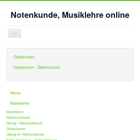
Notenkunde, Musiklehre online
Navigation
an/aus
Aktuelle Seite:
Startseite
Musikgeschichte
Gratisnoten
Barock - Klassik- Romantik
Impressum - Datenschutz
Home
Notenlehre
Stammtöne
Notenschlüssel
Übung 1 Bassschlüssel
Oktavräume
Übung im Violinschlüssel
Noten benennen - Violinschlüssel