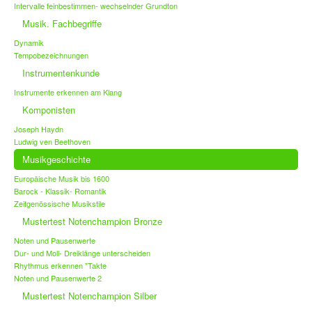
Intervalle feinbestimmen- wechselnder Grundton
Musik. Fachbegriffe
Dynamik
Tempobezeichnungen
Instrumentenkunde
Instrumente erkennen am Klang
Komponisten
Joseph Haydn
Ludwig ven Beethoven
Musikgeschichte
Europäische Musik bis 1600
Barock - Klassik- Romantik
Zeitgenössische Musikstile
Mustertest Notenchampion Bronze
Noten und Pausenwerte
Dur- und Moll- Dreiklänge unterscheiden
Rhythmus erkennen "Takte
Noten und Pausenwerte 2
Mustertest Notenchampion Silber