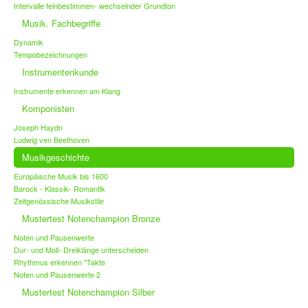
Intervalle feinbestimmen- wechselnder Grundton
Musik. Fachbegriffe
Dynamik
Tempobezeichnungen
Instrumentenkunde
Instrumente erkennen am Klang
Komponisten
Joseph Haydn
Ludwig ven Beethoven
Musikgeschichte
Europäische Musik bis 1600
Barock - Klassik- Romantik
Zeitgenössische Musikstile
Mustertest Notenchampion Bronze
Noten und Pausenwerte
Dur- und Moll- Dreiklänge unterscheiden
Rhythmus erkennen "Takte
Noten und Pausenwerte 2
Mustertest Notenchampion Silber