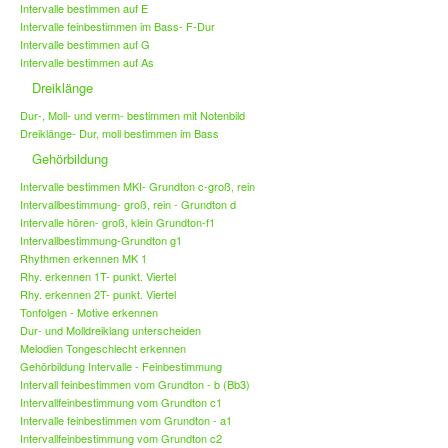
Intervalle bestimmen auf E
Intervalle feinbestimmen im Bass- F-Dur
Intervalle bestimmen auf G
Intervalle bestimmen auf As
Dreiklänge
Dur-, Moll- und verm- bestimmen mit Notenbild
Dreiklänge- Dur, moll bestimmen im Bass
Gehörbildung
Intervalle bestimmen MKI- Grundton c-groß, rein
Intervallbestimmung- groß, rein - Grundton d
Intervalle hören- groß, klein Grundton-f1
Intervallbestimmung-Grundton g1
Rhythmen erkennen MK 1
Rhy. erkennen 1T- punkt. Viertel
Rhy. erkennen 2T- punkt. Viertel
Tonfolgen - Motive erkennen
Dur- und Molldreiklang unterscheiden
Melodien Tongeschlecht erkennen
Gehörbildung Intervalle - Feinbestimmung
Intervall feinbestimmen vom Grundton - b (Bb3)
Intervallfeinbestimmung vom Grundton c1
Intervalle feinbestimmen vom Grundton - a1
Intervallfeinbestimmung vom Grundton c2