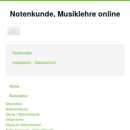
Notenkunde, Musiklehre online
Navigation
an/aus
Aktuelle Seite:
Startseite
Musikgeschichte
Gratisnoten
Zeitgenössische Musikstile
Impressum - Datenschutz
Home
Notenlehre
Stammtöne
Notenschlüssel
Übung 1 Bassschlüssel
Oktavräume
Übung im Violinschlüssel
Noten benennen - Violinschlüssel