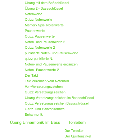
Übung mit dem Baßschlüssel
Übung 2 - Bassschlüssel
Notenwerte
Quizz Notenwerte
Memory Spiel Notenwerte
Pausenwerte
Quizz Pausenwerte
Noten- und Pausenwerte 2
Quizz Notenwerte 2
punktierte Noten- und Pausenwerte
quizz punktierte N.
Noten- und Pausenwerte ergänzen
Noten- Pausenwerte-2
Der Takt
Takt erkennen vom Notenbild
Vor-/Versetzungszeichen
Quizz Versetzungszeichen
Übung Versetzungszeichen im Bassschlüssel
Quizz Versetzungszeichen Bassschlüssel
Ganz- und Halbtonschritte
Enharmonik
Übung Enharmonik im Bass
Tonleitern
Dur Tonleiter
Der Quintenzirkel