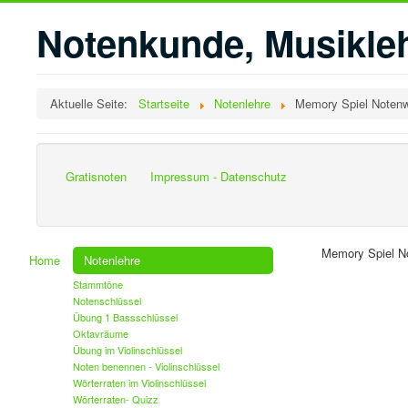
Notenkunde, Musikleh
Aktuelle Seite:
Startseite
Notenlehre
Memory Spiel Notenw
Gratisnoten
Impressum - Datenschutz
Memory Spiel N
Home
Notenlehre
Stammtöne
Notenschlüssel
Übung 1 Bassschlüssel
Oktavräume
Übung im Violinschlüssel
Noten benennen - Violinschlüssel
Wörterraten im Violinschlüssel
Wörterraten- Quizz