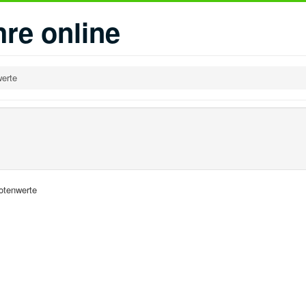
re online
erte
otenwerte