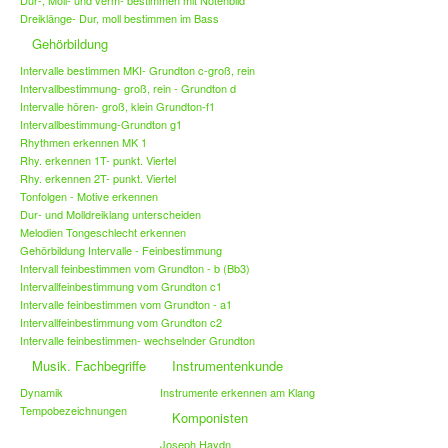
Dur-, Moll- und verm- bestimmen mit Notenbild
Dreiklänge- Dur, moll bestimmen im Bass
Gehörbildung
Intervalle bestimmen MKI- Grundton c-groß, rein
Intervallbestimmung- groß, rein - Grundton d
Intervalle hören- groß, klein Grundton-f1
Intervallbestimmung-Grundton g1
Rhythmen erkennen MK 1
Rhy. erkennen 1T- punkt. Viertel
Rhy. erkennen 2T- punkt. Viertel
Tonfolgen - Motive erkennen
Dur- und Molldreiklang unterscheiden
Melodien Tongeschlecht erkennen
Gehörbildung Intervalle - Feinbestimmung
Intervall feinbestimmen vom Grundton - b (Bb3)
Intervallfeinbestimmung vom Grundton c1
Intervalle feinbestimmen vom Grundton - a1
Intervallfeinbestimmung vom Grundton c2
Intervalle feinbestimmen- wechselnder Grundton
Musik. Fachbegriffe
Instrumentenkunde
Dynamik
Instrumente erkennen am Klang
Tempobezeichnungen
Komponisten
Joseph Haydn