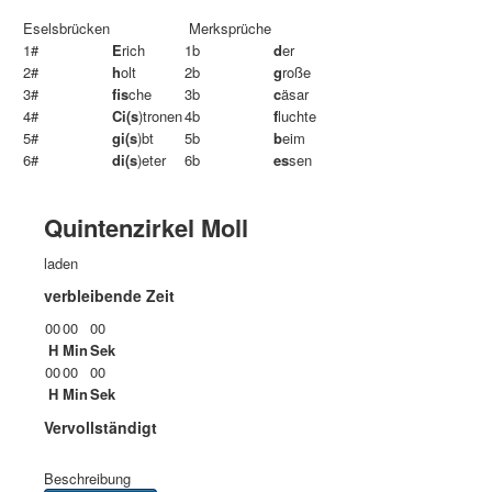
Eselsbrücken
Merksprüche
1#
E
rich
1b
d
er
2#
h
olt
2b
g
roße
3#
fis
che
3b
c
äsar
4#
Ci(s
)tronen
4b
f
luchte
5#
gi(s
)bt
5b
b
eim
6#
di(s
)eter
6b
es
sen