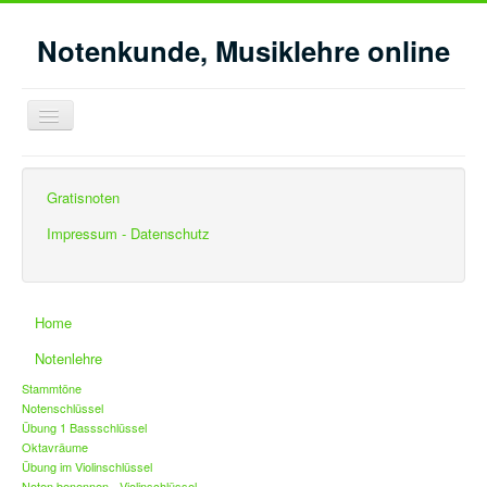
Notenkunde, Musiklehre online
Navigation
an/aus
Aktuelle Seite:
Startseite
Moll - Tonleiter
Gratisnoten
Impressum - Datenschutz
Home
Notenlehre
Stammtöne
Notenschlüssel
Übung 1 Bassschlüssel
Oktavräume
Übung im Violinschlüssel
Noten benennen - Violinschlüssel