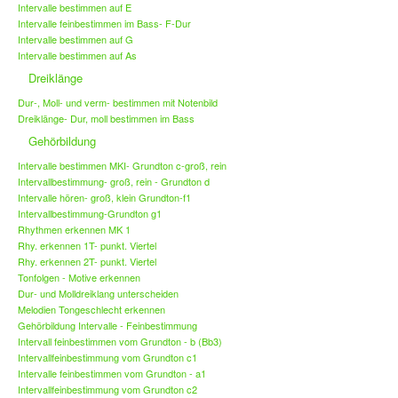
Intervalle bestimmen auf E
Intervalle feinbestimmen im Bass- F-Dur
Intervalle bestimmen auf G
Intervalle bestimmen auf As
Dreiklänge
Dur-, Moll- und verm- bestimmen mit Notenbild
Dreiklänge- Dur, moll bestimmen im Bass
Gehörbildung
Intervalle bestimmen MKI- Grundton c-groß, rein
Intervallbestimmung- groß, rein - Grundton d
Intervalle hören- groß, klein Grundton-f1
Intervallbestimmung-Grundton g1
Rhythmen erkennen MK 1
Rhy. erkennen 1T- punkt. Viertel
Rhy. erkennen 2T- punkt. Viertel
Tonfolgen - Motive erkennen
Dur- und Molldreiklang unterscheiden
Melodien Tongeschlecht erkennen
Gehörbildung Intervalle - Feinbestimmung
Intervall feinbestimmen vom Grundton - b (Bb3)
Intervallfeinbestimmung vom Grundton c1
Intervalle feinbestimmen vom Grundton - a1
Intervallfeinbestimmung vom Grundton c2