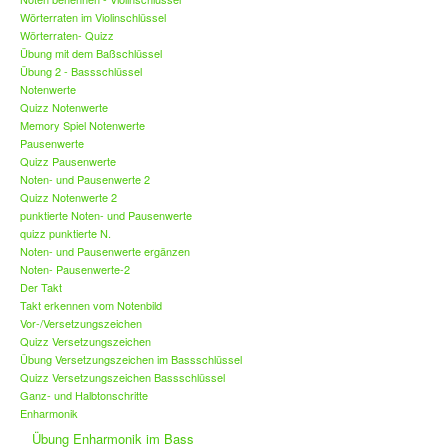
Wörterraten im Violinschlüssel
Wörterraten- Quizz
Übung mit dem Baßschlüssel
Übung 2 - Bassschlüssel
Notenwerte
Quizz Notenwerte
Memory Spiel Notenwerte
Pausenwerte
Quizz Pausenwerte
Noten- und Pausenwerte 2
Quizz Notenwerte 2
punktierte Noten- und Pausenwerte
quizz punktierte N.
Noten- und Pausenwerte ergänzen
Noten- Pausenwerte-2
Der Takt
Takt erkennen vom Notenbild
Vor-/Versetzungszeichen
Quizz Versetzungszeichen
Übung Versetzungszeichen im Bassschlüssel
Quizz Versetzungszeichen Bassschlüssel
Ganz- und Halbtonschritte
Enharmonik
Übung Enharmonik im Bass