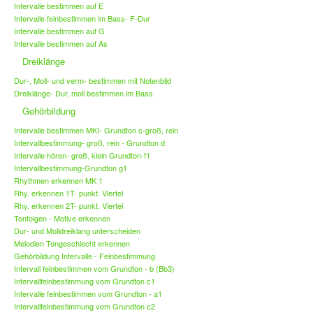
Intervalle bestimmen auf E
Intervalle feinbestimmen im Bass- F-Dur
Intervalle bestimmen auf G
Intervalle bestimmen auf As
Dreiklänge
Dur-, Moll- und verm- bestimmen mit Notenbild
Dreiklänge- Dur, moll bestimmen im Bass
Gehörbildung
Intervalle bestimmen MKI- Grundton c-groß, rein
Intervallbestimmung- groß, rein - Grundton d
Intervalle hören- groß, klein Grundton-f1
Intervallbestimmung-Grundton g1
Rhythmen erkennen MK 1
Rhy. erkennen 1T- punkt. Viertel
Rhy. erkennen 2T- punkt. Viertel
Tonfolgen - Motive erkennen
Dur- und Molldreiklang unterscheiden
Melodien Tongeschlecht erkennen
Gehörbildung Intervalle - Feinbestimmung
Intervall feinbestimmen vom Grundton - b (Bb3)
Intervallfeinbestimmung vom Grundton c1
Intervalle feinbestimmen vom Grundton - a1
Intervallfeinbestimmung vom Grundton c2