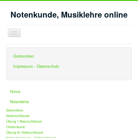
Notenkunde, Musiklehre online
Navigation
an/aus
Aktuelle Seite:
Startseite
Intervalle Feinbestimmung
Gratisnoten
Intervalle bilden von G
Impressum - Datenschutz
Home
Notenlehre
Stammtöne
Notenschlüssel
Übung 1 Bassschlüssel
Oktavräume
Übung im Violinschlüssel
Noten benennen - Violinschlüssel