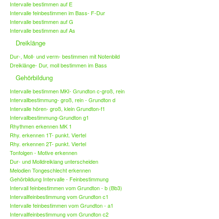
Intervalle bestimmen auf E
Intervalle feinbestimmen im Bass- F-Dur
Intervalle bestimmen auf G
Intervalle bestimmen auf As
Dreiklänge
Dur-, Moll- und verm- bestimmen mit Notenbild
Dreiklänge- Dur, moll bestimmen im Bass
Gehörbildung
Intervalle bestimmen MKI- Grundton c-groß, rein
Intervallbestimmung- groß, rein - Grundton d
Intervalle hören- groß, klein Grundton-f1
Intervallbestimmung-Grundton g1
Rhythmen erkennen MK 1
Rhy. erkennen 1T- punkt. Viertel
Rhy. erkennen 2T- punkt. Viertel
Tonfolgen - Motive erkennen
Dur- und Molldreiklang unterscheiden
Melodien Tongeschlecht erkennen
Gehörbildung Intervalle - Feinbestimmung
Intervall feinbestimmen vom Grundton - b (Bb3)
Intervallfeinbestimmung vom Grundton c1
Intervalle feinbestimmen vom Grundton - a1
Intervallfeinbestimmung vom Grundton c2