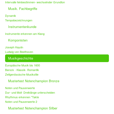
Intervalle feinbestimmen- wechselnder Grundton
Musik. Fachbegriffe
Dynamik
Tempobezeichnungen
Instrumentenkunde
Instrumente erkennen am Klang
Komponisten
Joseph Haydn
Ludwig ven Beethoven
Musikgeschichte
Europäische Musik bis 1600
Barock - Klassik- Romantik
Zeitgenössische Musikstile
Mustertest Notenchampion Bronze
Noten und Pausenwerte
Dur- und Moll- Dreiklänge unterscheiden
Rhythmus erkennen "Takte
Noten und Pausenwerte 2
Mustertest Notenchampion Silber