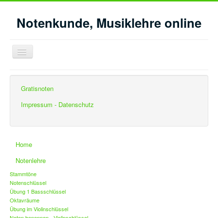
Notenkunde, Musiklehre online
Navigation
an/aus
Aktuelle Seite:
Startseite
Musikgeschichte
Gratisnoten
Europäische Musik bis 1600
Impressum - Datenschutz
Home
Notenlehre
Stammtöne
Notenschlüssel
Übung 1 Bassschlüssel
Oktavräume
Übung im Violinschlüssel
Noten benennen - Violinschlüssel