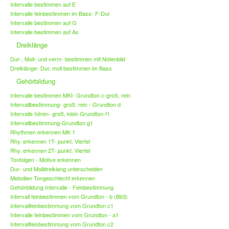
Intervalle bestimmen auf E
Intervalle feinbestimmen im Bass- F-Dur
Intervalle bestimmen auf G
Intervalle bestimmen auf As
Dreiklänge
Dur-, Moll- und verm- bestimmen mit Notenbild
Dreiklänge- Dur, moll bestimmen im Bass
Gehörbildung
Intervalle bestimmen MKI- Grundton c-groß, rein
Intervallbestimmung- groß, rein - Grundton d
Intervalle hören- groß, klein Grundton-f1
Intervallbestimmung-Grundton g1
Rhythmen erkennen MK 1
Rhy. erkennen 1T- punkt. Viertel
Rhy. erkennen 2T- punkt. Viertel
Tonfolgen - Motive erkennen
Dur- und Molldreiklang unterscheiden
Melodien Tongeschlecht erkennen
Gehörbildung Intervalle - Feinbestimmung
Intervall feinbestimmen vom Grundton - b (Bb3)
Intervallfeinbestimmung vom Grundton c1
Intervalle feinbestimmen vom Grundton - a1
Intervallfeinbestimmung vom Grundton c2