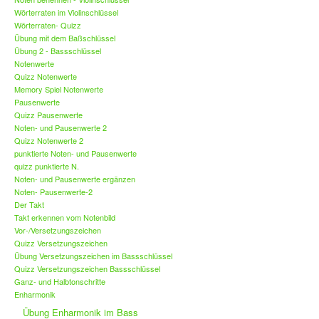
Wörterraten im Violinschlüssel
Wörterraten- Quizz
Übung mit dem Baßschlüssel
Übung 2 - Bassschlüssel
Notenwerte
Quizz Notenwerte
Memory Spiel Notenwerte
Pausenwerte
Quizz Pausenwerte
Noten- und Pausenwerte 2
Quizz Notenwerte 2
punktierte Noten- und Pausenwerte
quizz punktierte N.
Noten- und Pausenwerte ergänzen
Noten- Pausenwerte-2
Der Takt
Takt erkennen vom Notenbild
Vor-/Versetzungszeichen
Quizz Versetzungszeichen
Übung Versetzungszeichen im Bassschlüssel
Quizz Versetzungszeichen Bassschlüssel
Ganz- und Halbtonschritte
Enharmonik
Übung Enharmonik im Bass