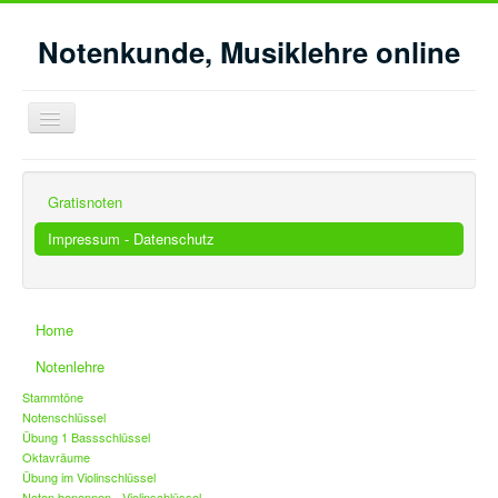
Notenkunde, Musiklehre online
Navigation
an/aus
Aktuelle Seite:
Startseite
Impressum - Datenschutz
Gratisnoten
Impressum - Datenschutz
Home
Notenlehre
Stammtöne
Notenschlüssel
Übung 1 Bassschlüssel
Oktavräume
Übung im Violinschlüssel
Noten benennen - Violinschlüssel